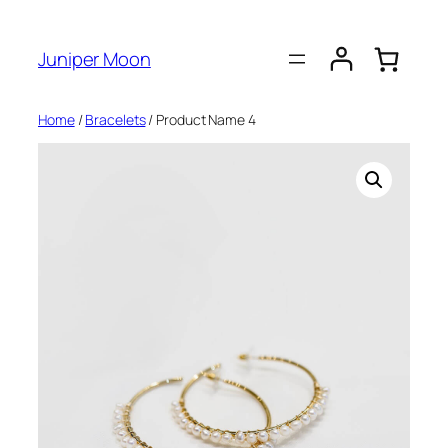
Skip
to
Juniper Moon
content
Home
/
Bracelets
/ Product Name 4