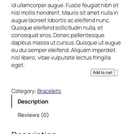
id ullamcorper augue. Fusce feugiat nibh et
nisl mollis hendrerit. Mauris sit amet nulla in
augue laoreet lobortis ac eleifend nunc.
Quisque eleifend sollicitudin nulla, et
consequat eros. Donec pellentesque
dapibus massa ut cursus. Quisque ut augue
eu dui semper eleifend. Aliquam imperdiet
nisl libero, vitae vulputate lectus fringilla
eget.
P
Add to cart
r
o
Category:
Bracelets
d
Description
u
c
Reviews (0)
t
N
a